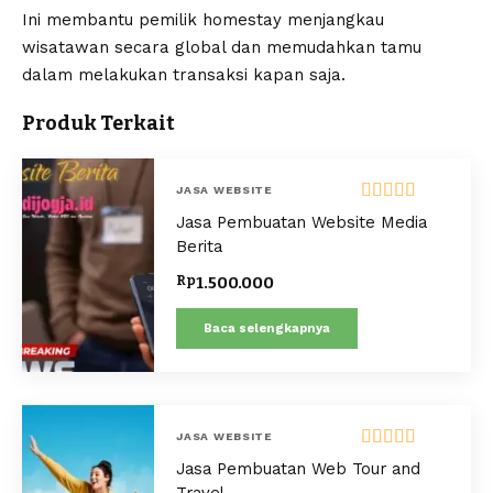
Ini membantu pemilik homestay menjangkau
wisatawan secara global dan memudahkan tamu
dalam melakukan transaksi kapan saja.
Produk Terkait
JASA WEBSITE
Dinilai
5.00
Jasa Pembuatan Website Media
dari 5
Berita
Rp
1.500.000
Baca selengkapnya
JASA WEBSITE
Dinilai
5.00
Jasa Pembuatan Web Tour and
dari 5