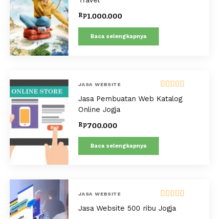
Travel
Rp
1.000.000
Baca selengkapnya
JASA WEBSITE
Dinilai
5.00
Jasa Pembuatan Web Katalog
dari 5
Online Jogja
Rp
700.000
Baca selengkapnya
JASA WEBSITE
Dinilai
5.00
Jasa Website 500 ribu Jogja
dari 5