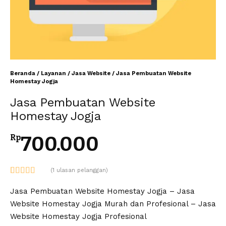
Beranda
/
Layanan
/
Jasa Website
/ Jasa Pembuatan Website
Homestay Jogja
Jasa Pembuatan Website
Homestay Jogja
700.000
Rp
(
1
ulasan pelanggan)
Peringkat
1
5.00
dari 5
Jasa Pembuatan Website Homestay Jogja – Jasa
berdasarkan
Website Homestay Jogja Murah dan Profesional – Jasa
penilaian
pelanggan
Website Homestay Jogja Profesional