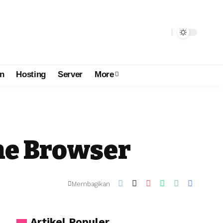
n
Hosting
Server
More
he Browser
Membagikan
Artikel Populer