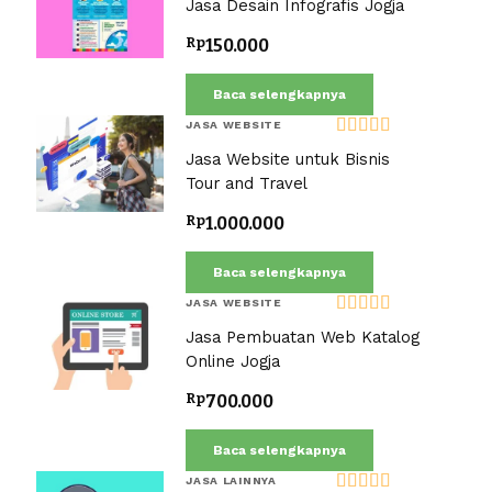
Jasa Desain Infografis Jogja
dari 5
Rp
150.000
Baca selengkapnya
JASA WEBSITE
Dinilai
5.00
Jasa Website untuk Bisnis
dari 5
Tour and Travel
Rp
1.000.000
Baca selengkapnya
JASA WEBSITE
Dinilai
5.00
Jasa Pembuatan Web Katalog
dari 5
Online Jogja
Rp
700.000
Baca selengkapnya
JASA LAINNYA