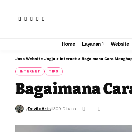
Home
Layanan
Website
Jasa Website Jogja
>
Internet
>
Bagaimana Cara Mengha
INTERNET
TIPS
Bagaimana Car
by
DeviloArts
309 Dibaca