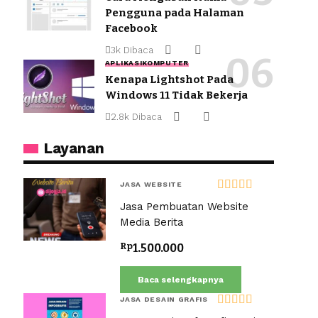
Pengguna pada Halaman
Facebook
3k Dibaca
APLIKASI
KOMPUTER
Kenapa Lightshot Pada
Windows 11 Tidak Bekerja
2.8k Dibaca
Layanan
JASA WEBSITE
Dinilai
5.00
Jasa Pembuatan Website
dari 5
Media Berita
Rp
1.500.000
Baca selengkapnya
JASA DESAIN GRAFIS
Dinilai
5.00