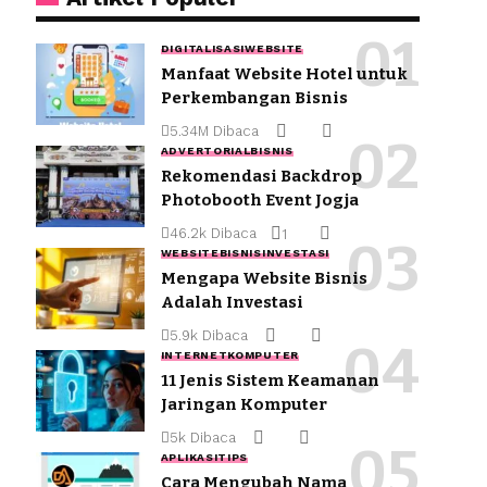
DIGITALISASI
WEBSITE
Manfaat Website Hotel untuk
Perkembangan Bisnis
5.34M Dibaca
ADVERTORIAL
BISNIS
Rekomendasi Backdrop
Photobooth Event Jogja
46.2k Dibaca
1
WEBSITE
BISNIS
INVESTASI
Mengapa Website Bisnis
Adalah Investasi
5.9k Dibaca
INTERNET
KOMPUTER
11 Jenis Sistem Keamanan
Jaringan Komputer
5k Dibaca
APLIKASI
TIPS
Cara Mengubah Nama